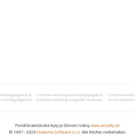
Einraumwohnung vermietung (angebot) Bratislava V
1-zimmer-wohnung vermietung (angebot) Bratislava V
4-zimmer-wohnung vermietung (angebot) Bratislava V
5-zimmer-wohnung und größer vermietung (angebot) Bratislava V
Portál bratislavske-byty je členom rodiny
www.areality.sk
© 1997 - 2026
Diadema Software s.r.o.
Alle Rechte vorbehalten.