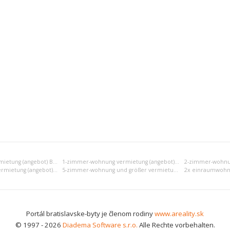
Einraumwohnung vermietung (angebot) Bratislava V
1-zimmer-wohnung vermietung (angebot) Bratislava V
4-zimmer-wohnung vermietung (angebot) Bratislava V
5-zimmer-wohnung und größer vermietung (angebot) Bratislava V
Portál bratislavske-byty je členom rodiny
www.areality.sk
© 1997 - 2026
Diadema Software s.r.o.
Alle Rechte vorbehalten.