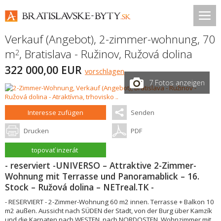
Verkauf (Angebot), 2-zimmer-wohnung, 70
m
,
Bratislava - Ružinov
,
Ružová dolina
2
322 000,00 EUR
vorschlagen
7 Fotos anzeigen
Interesse zufügen
Senden
Drucken
PDF
topovať inzerát
- reserviert -UNIVERSO – Attraktive 2-Zimmer-
Wohnung mit Terrasse und Panoramablick – 16.
Stock – Ružová dolina – NETreal.TK -
- RESERVIERT - 2-Zimmer-Wohnung 60 m2 innen. Terrasse + Balkon 10
m2 außen. Aussicht nach SÜDEN der Stadt, von der Burg über Kamzík
und die Karpaten nach WESTEN, nach NORDOSTEN. Wohnzimmer mit