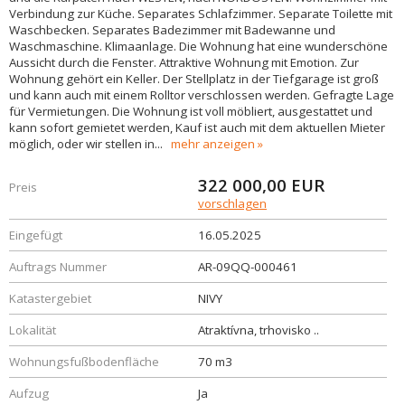
Verbindung zur Küche. Separates Schlafzimmer. Separate Toilette mit
Waschbecken. Separates Badezimmer mit Badewanne und
Waschmaschine. Klimaanlage. Die Wohnung hat eine wunderschöne
Aussicht durch die Fenster. Attraktive Wohnung mit Emotion. Zur
Wohnung gehört ein Keller. Der Stellplatz in der Tiefgarage ist groß
und kann auch mit einem Rolltor verschlossen werden. Gefragte Lage
für Vermietungen. Die Wohnung ist voll möbliert, ausgestattet und
kann sofort gemietet werden, Kauf ist auch mit dem aktuellen Mieter
möglich, oder wir stellen in
...
mehr anzeigen
322 000,00
EUR
Preis
vorschlagen
Eingefügt
16.05.2025
Auftrags Nummer
AR-09QQ-000461
Katastergebiet
NIVY
Lokalität
Atraktívna, trhovisko ..
Wohnungsfußbodenfläche
70 m3
Aufzug
Ja