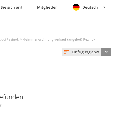
Sie sich an!
Mitglieder
Deutsch
>
bot) Pezinok
4-zimmer-wohnung verkauf (angebot) Pezinok
Einfügung abw.
gefunden
r