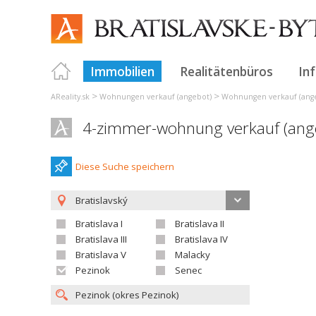
Immobilien
Realitätenbüros
In
>
>
AReality.sk
Wohnungen verkauf (angebot)
Wohnungen verkauf (angeb
4-zimmer-wohnung verkauf (ange
Diese Suche speichern
Bratislavský
Bratislava I
Bratislava II
Bratislava III
Bratislava IV
Bratislava V
Malacky
Pezinok
Senec