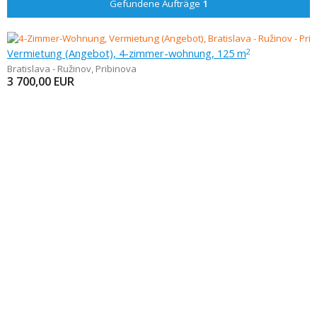
Gefundene Aufträge
1
Vermietung (Angebot), 4-zimmer-wohnung, 125 m
2
Bratislava - Ružinov
,
Pribinova
3 700,00
EUR