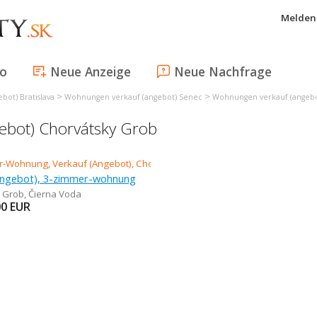
Melden 
fo
Neue Anzeige
Neue Nachfrage
>
>
ot) Bratislava
Wohnungen verkauf (angebot) Senec
Wohnungen verkauf (angebo
ebot) Chorvátsky Grob
Angebot), 3-zimmer-wohnung
 Grob
,
Čierna Voda
00
EUR