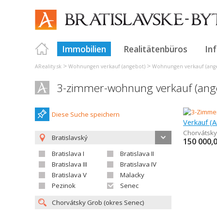
Immobilien
Realitätenbüros
In
>
>
AReality.sk
Wohnungen verkauf (angebot)
Wohnungen verkauf (angeb
3-zimmer-wohnung verkauf (ang
Diese Suche speichern
Verkauf (
Chorvátsky
Bratislavský
150 000,
Bratislava I
Bratislava II
Bratislava III
Bratislava IV
Bratislava V
Malacky
Pezinok
Senec