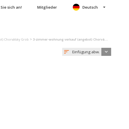
Sie sich an!
Mitglieder
Deutsch
>
t) Chorvátsky Grob
3-zimmer-wohnung verkauf (angebot) Chorvátsky Grob
Einfügung abw.