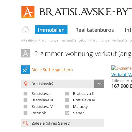
Immobilien
Realitätenbüros
In
>
>
AReality.sk
Wohnungen verkauf (angebot)
Wohnungen verkauf (angeb
2-zimmer-wohnung verkauf (ange
Diese Suche speichern
Zálesie
,
Mu
Bratislavský
167 900,
Bratislava I
Bratislava II
Bratislava III
Bratislava IV
Bratislava V
Malacky
Pezinok
Senec