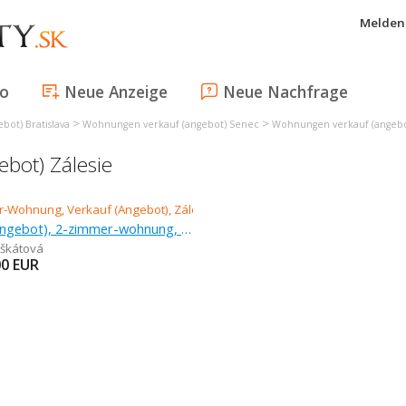
Melden 
fo
Neue Anzeige
Neue Nachfrage
>
>
ot) Bratislava
Wohnungen verkauf (angebot) Senec
Wohnungen verkauf (angebot
bot) Zálesie
Verkauf (Angebot), 2-zimmer-wohnung, 50,33 m
škátová
00
EUR