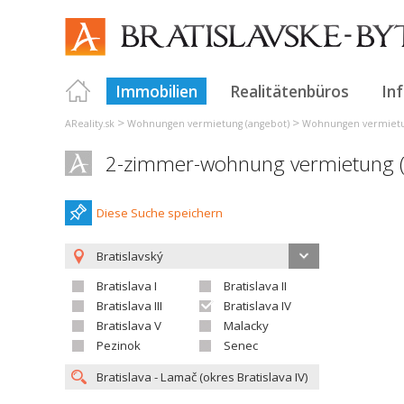
Immobilien
Realitätenbüros
In
>
>
AReality.sk
Wohnungen vermietung (angebot)
Wohnungen vermietun
2-zimmer-wohnung vermietung (a
Diese Suche speichern
Bratislavský
Bratislava I
Bratislava II
Bratislava III
Bratislava IV
Bratislava V
Malacky
Pezinok
Senec