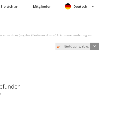
Sie sich an!
Mitglieder
Deutsch
>
vermietung (angebot) Bratislava - Lamač
2-zimmer-wohnung vermietung (angebot) Bratislava - Lamač
Einfügung abw.
gefunden
r